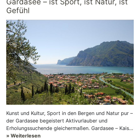
Gardasee – ist Sport, ist Natur, ist
Gefühl
Kunst und Kultur, Sport in den Bergen und Natur pur –
der Gardasee begeistert Aktivurlauber und
Erholungssuchende gleichermaßen. Gardasee – Kaiser
und Prinzen, Philosophen, Künstler und Poete...
» Weiterlesen