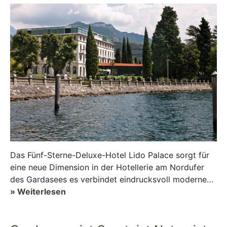
Das Fünf-Sterne-Deluxe-Hotel Lido Palace sorgt für
eine neue Dimension in der Hotellerie am Nordufer
des Gardasees es verbindet eindrucksvoll modernes
Design mit dem Respekt vor der...
» Weiterlesen