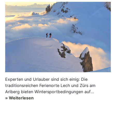
Experten und Urlauber sind sich einig: Die
traditionsreichen Ferienorte Lech und Zürs am
Arlberg bieten Wintersportbedingungen auf
absolutem Spitzenniveau. Lech Zürs hat sich als Mi...
» Weiterlesen