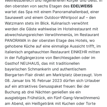
Wellnessbereich und regenerieren Körper und Geist. In
den obersten von sechs Etagen des
EDELWEISS
wartet das Spa mit einem Panoramahallenbad, einer
Saunawelt und einem Outdoor-Whirlpool auf – den
Watzmann stets im Blick. Kulinarisch verwöhnt
werden die Gäste wahlweise im Hotelrestaurant mit
abwechslungsreichen Verwöhnmenüs, im Restaurant
PANORAMA in der obersten Etage des Hotels, wo
gehobene Küche auf eine einmalige Aussicht trifft, im
italienisch angehauchten Restaurant EINKEHR mitten
in der Fußgängerzone von Berchtesgaden oder im
Gasthof NEUHAUS, das mit traditionellen
bayerischen Schmankerln und authentischem
Biergarten-Flair direkt am Marktplatz überzeugt. Vom
08. Januar bis 16. Februar 2023 dürfen sich Urlauber
auf ein attraktives Genusspaket freuen: Bei der
Buchung ab drei Nächten genießen sie ein
ausgiebiges Frühstück, ein Fünf-Gang-Verwöhnmenü
am Abend, ein Heißgetränk mit Kuchen oder Torte