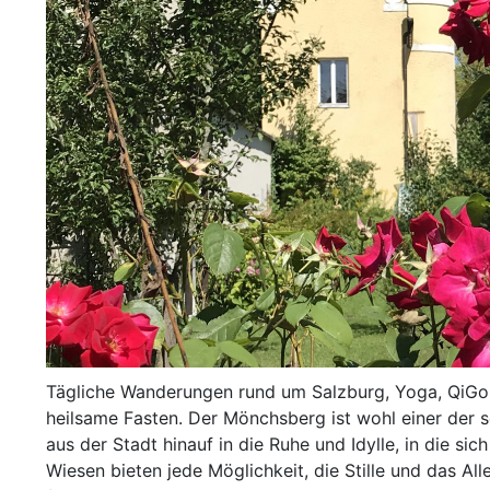
Tägliche Wanderungen rund um Salzburg, Yoga, QiGo
heilsame Fasten. Der Mönchsberg ist wohl einer der s
aus der Stadt hinauf in die Ruhe und Idylle, in die sic
Wiesen bieten jede Möglichkeit, die Stille und das A