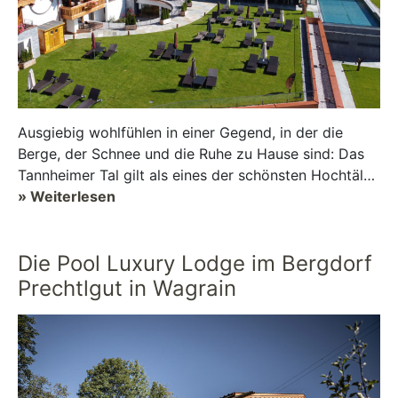
Ausgiebig wohlfühlen in einer Gegend, in der die
Berge, der Schnee und die Ruhe zu Hause sind: Das
Tannheimer Tal gilt als eines der schönsten Hochtäler
in Europa. Idyllische Landschaften und marka...
» Weiterlesen
Die Pool Luxury Lodge im Bergdorf
Prechtlgut in Wagrain