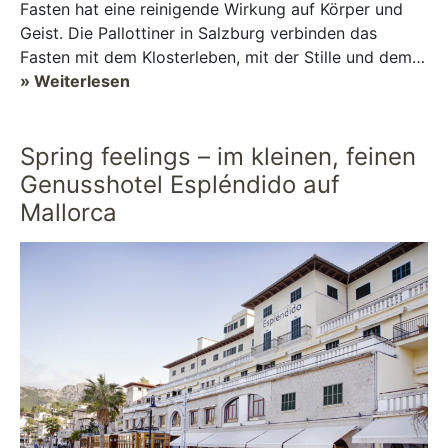
Fasten hat eine reinigende Wirkung auf Körper und
Geist. Die Pallottiner in Salzburg verbinden das
Fasten mit dem Klosterleben, mit der Stille und dem
Rückzug. Allein ist man dennoch nicht. In der G...
» Weiterlesen
Spring feelings – im kleinen, feinen
Genusshotel Espléndido auf
Mallorca