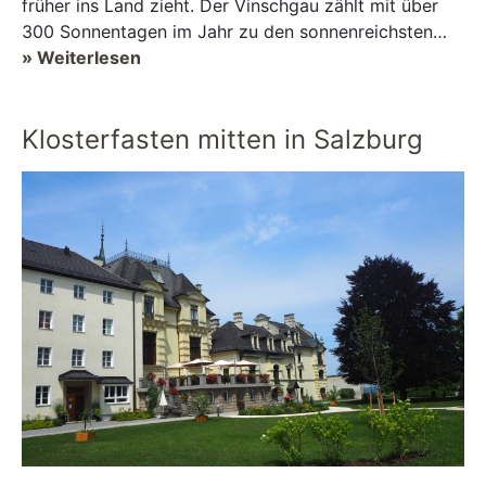
früher ins Land zieht. Der Vinschgau zählt mit über
300 Sonnentagen im Jahr zu den sonnenreichsten
Regionen im Alpenraum – und der Vinsch...
» Weiterlesen
Klosterfasten mitten in Salzburg