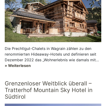
Die Prechtlgut-Chalets in Wagrain zählen zu den
renommierten Hideaway-Hotels und definieren seit
Dezember 2022 das „Wohnerlebnis wie damals mit
dem Luxus von heute“ schon wieder ...
» Weiterlesen
Grenzenloser Weitblick überall –
Tratterhof Mountain Sky Hotel in
Südtirol