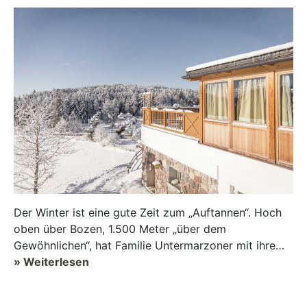
Der Winter ist eine gute Zeit zum „Auftannen“. Hoch
oben über Bozen, 1.500 Meter „über dem
Gewöhnlichen“, hat Familie Untermarzoner mit ihrem
Hotel Tann ein Refugium gescha...
» Weiterlesen