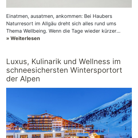
Einatmen, ausatmen, ankommen: Bei Haubers
Naturresort im Allgäu dreht sich alles rund ums
Thema Wellbeing. Wenn die Tage wieder kürzer
werden und die Blätter sich allmählich bunt ...
» Weiterlesen
Luxus, Kulinarik und Wellness im
schneesichersten Wintersportort
der Alpen