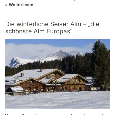
dort im „Das Bayrischzell Familotel ...
» Weiterlesen
Die winterliche Seiser Alm – „die
schönste Alm Europas“