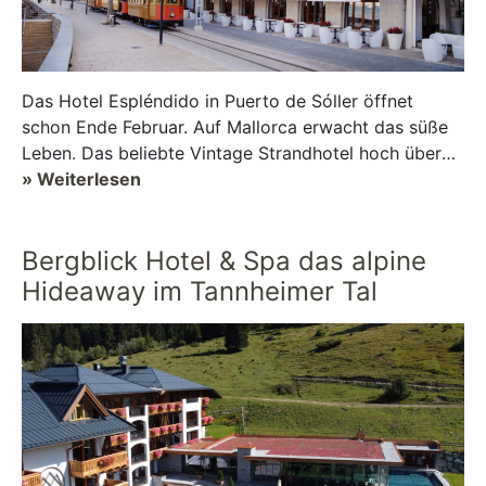
Das Hotel Espléndido in Puerto de Sóller öffnet
schon Ende Februar. Auf Mallorca erwacht das süße
Leben. Das beliebte Vintage Strandhotel hoch über
dem Meer erwartet die Genieß...
» Weiterlesen
Bergblick Hotel & Spa das alpine
Hideaway im Tannheimer Tal