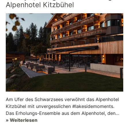
Alpenhotel Kitzbühel
Am Ufer des Schwarzsees verwöhnt das Alpenhotel
Kitzbühel mit unvergesslichen #lakesidemoments.
Das Erholungs-Ensemble aus dem Alpenhotel, den
Dependancen Das Steghaus und der Lakes...
» Weiterlesen