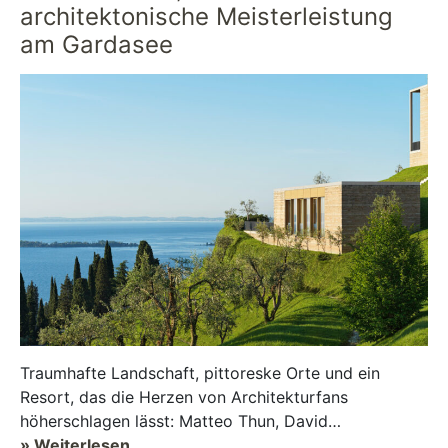
architektonische Meisterleistung
am Gardasee
Traumhafte Landschaft, pittoreske Orte und ein
Resort, das die Herzen von Architekturfans
höherschlagen lässt: Matteo Thun, David
Chipperfield, Richard Meier und Marc Mark – die
» Weiterlesen