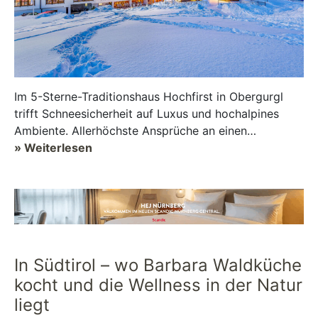
Im 5-Sterne-Traditionshaus Hochfirst in Obergurgl
trifft Schneesicherheit auf Luxus und hochalpines
Ambiente. Allerhöchste Ansprüche an einen
genussvollen Urlaub finden in dem seit ...
» Weiterlesen
In Südtirol – wo Barbara Waldküche
kocht und die Wellness in der Natur
liegt