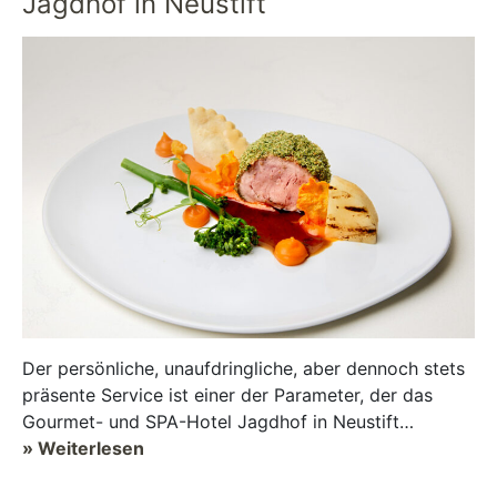
Jagdhof in Neustift
Der persönliche, unaufdringliche, aber dennoch stets
präsente Service ist einer der Parameter, der das
Gourmet- und SPA-Hotel Jagdhof in Neustift
Stubaital, seit Jahrzehnten prägt....
» Weiterlesen