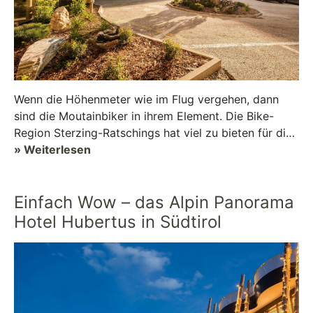
Wenn die Höhenmeter wie im Flug vergehen, dann
sind die Moutainbiker in ihrem Element. Die Bike-
Region Sterzing-Ratschings hat viel zu bieten für die
Rad-Sportler. Sie erkunden das Tal oder stellen ...
» Weiterlesen
Einfach Wow – das Alpin Panorama
Hotel Hubertus in Südtirol