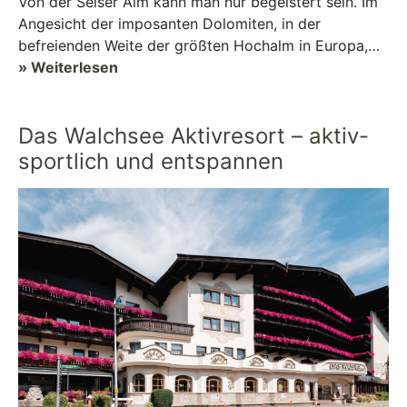
Von der Seiser Alm kann man nur begeistert sein. Im
Angesicht der imposanten Dolomiten, in der
befreienden Weite der größten Hochalm in Europa,
eröffnet sich ein wahres Paradies zum Skifahren und
» Weiterlesen
L...
Das Walchsee Aktivresort – aktiv-
sportlich und entspannen