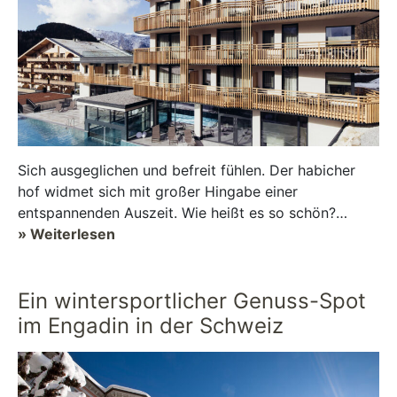
Sich ausgeglichen und befreit fühlen. Der habicher
hof widmet sich mit großer Hingabe einer
entspannenden Auszeit. Wie heißt es so schön?
Balance im Leben ist nichts, was du einfa...
» Weiterlesen
Ein wintersportlicher Genuss-Spot
im Engadin in der Schweiz