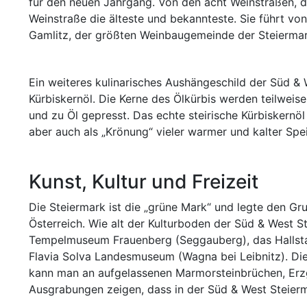
für den neuen Jahrgang. Von den acht Weinstraßen, die
Weinstraße die älteste und bekannteste. Sie führt vo
Gamlitz, der größten Weinbaugemeinde der Steiermar
Ein weiteres kulinarisches Aushängeschild der Süd & 
Kürbiskernöl. Die Kerne des Ölkürbis werden teilweis
und zu Öl gepresst. Das echte steirische Kürbiskernö
aber auch als „Krönung“ vieler warmer und kalter Spe
Kunst, Kultur und Freizeit
Die Steiermark ist die „grüne Mark“ und legte den Gr
Österreich. Wie alt der Kulturboden der Süd & West S
Tempelmuseum Frauenberg (Seggauberg), das Hallsta
Flavia Solva Landesmuseum (Wagna bei Leibnitz). Di
kann man an aufgelassenen Marmorsteinbrüchen, Erz
Ausgrabungen zeigen, dass in der Süd & West Steierm