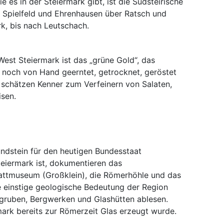
 es in der Steiermark gibt, ist die Südsteirische
n Spielfeld und Ehrenhausen über Ratsch und
k, bis nach Leutschach.
West Steiermark ist das „grüne Gold“, das
e noch von Hand geerntet, getrocknet, geröstet
l schätzen Kenner zum Verfeinern von Salaten,
isen.
undstein für den heutigen Bundesstaat
teiermark ist, dokumentieren das
ttmuseum (Großklein), die Römerhöhle und das
e einstige geologische Bedeutung der Region
gruben, Bergwerken und Glashütten ablesen.
ark bereits zur Römerzeit Glas erzeugt wurde.