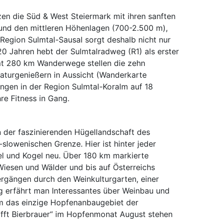
n die Süd & West Steiermark mit ihren sanften
und den mittleren Höhenlagen (700-2.500 m),
 Region Sulmtal-Sausal sorgt deshalb nicht nur
20 Jahren hebt der Sulmtalradweg (R1) als erster
samt 280 km Wanderwege stellen die zehn
turgenießern in Aussicht (Wanderkarte
ngen in der Region Sulmtal-Koralm auf 18
re Fitness in Gang.
 der faszinierenden Hügellandschaft des
-slowenischen Grenze. Hier ist hinter jeder
el und Kogel neu. Über 180 km markierte
iesen und Wälder und bis auf Österreichs
rgängen durch den Weinkulturgarten, einer
g erfährt man Interessantes über Weinbau und
m das einzige Hopfenanbaugebiet der
rifft Bierbrauer“ im Hopfenmonat August stehen