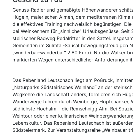
Genuss-Radler und gemäßigte Höhenwanderer schätze
Hügeln, malerischen Almen, dem mediterranen Klima 
die effektives Training nachweislich begünstigen. Die
bei Weinkennern für „sinnliche“ Urlaubsgenüsse. Seit 
steirischer Radweg Pedalritter in den Sattel. Insge
Gemeinden im Sulmtal-Sausal bewegungsfreudigen Na
„wunderbar-wanderbar“ 2,80 Euro). Nordic Walker bri
markierten Wegen unterschiedlicher Anforderungen ih
Das Rebenland Leutschach liegt am Poßruck, inmitten
„Naturparks Südsteirisches Weinland“ an der steirisch
Wegkehre die Landschaft anders, formieren sich Hüg
Wanderwege führen durch Weinberge, Hopfenäcker, W
südlichste Hochalm – die Remschnigg Alm. Bei Spazie
Weintour oder einer kulinarischen Weinbergwanderun
Lebenskultur. Das Rebenland Leutschach ist außerde
Südsteiermark. Zur Veranstaltungsreihe „Weinbauer t