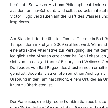
berühmte Schweizer Arzt und Philosoph, entdeckte 
aus der Tamina-Schlucht. Und selbst so bekannte Lite
Victor Hugo vertrauten auf die Kraft des Wassers un
inspirieren.
Am Standort der berühmten Tamina Therme in Bad Rag
Tempel, der im Frühjahr 2009 eröffnet wird. Währen
eine attraktive Alternative zur Verfügung, die mit 
lediglich zehn Minuten erreichbar ist. Den Leitspruc
sich zudem das „ad fontes“ Beauty- und Wellness-Ce
Dorfbades von Bad Ragaz, des ältesten noch erhalte
geheftet. Jedenfalls zu empfehlen ist ein Ausflug ins
Ursprung in der Taminaschlucht, einem Ort, der an Ur
kaum zu überbieten ist.
Der Walensee, eine idyllische Kombination aus bis z
etwa 150 m tiefem Wasser, ist das Wassersportzentru