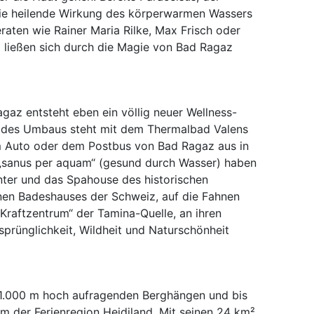
die heilende Wirkung des körperwarmen Wassers
raten wie Rainer Maria Rilke, Max Frisch oder
d ließen sich durch die Magie von Bad Ragaz
az entsteht eben ein völlig neuer Wellness-
d des Umbaus steht mit dem Thermalbad Valens
dem Auto oder dem Postbus von Bad Ragaz aus in
h „sanus per aquam“ (gesund durch Wasser) haben
nter und das Spahouse des historischen
nen Badeshauses der Schweiz, auf die Fahnen
 „Kraftzentrum“ der Tamina-Quelle, an ihren
sprünglichkeit, Wildheit und Naturschönheit
u 1.000 m hoch aufragenden Berghängen und bis
m der Ferienregion Heidiland. Mit seinen 24 km²