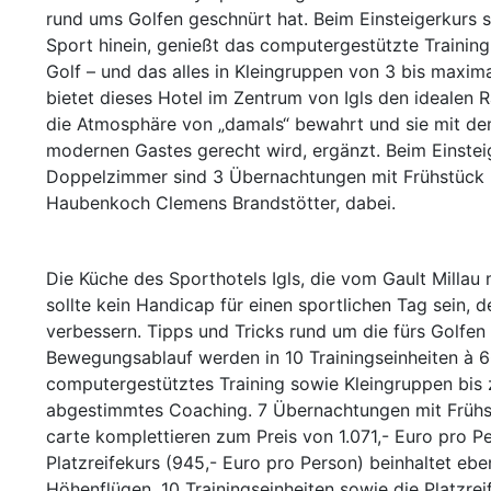
rund ums Golfen geschnürt hat. Beim Einsteigerkurs s
Sport hinein, genießt das computergestützte Training
Golf – und das alles in Kleingruppen von 3 bis maxi
bietet dieses Hotel im Zentrum von Igls den idealen R
die Atmosphäre von „damals“ bewahrt und sie mit de
modernen Gastes gerecht wird, ergänzt. Beim Einstei
Doppelzimmer sind 3 Übernachtungen mit Frühstück un
Haubenkoch Clemens Brandstötter, dabei.
Die Küche des Sporthotels Igls, die vom Gault Millau
sollte kein Handicap für einen sportlichen Tag sein, 
verbessern. Tipps und Tricks rund um die fürs Golfe
Bewegungsablauf werden in 10 Trainingseinheiten à 6
computergestütztes Training sowie Kleingruppen bis z
abgestimmtes Coaching. 7 Übernachtungen mit Frühst
carte komplettieren zum Preis von 1.071,- Euro pro P
Platzreifekurs (945,- Euro pro Person) beinhaltet ebe
Höhenflügen, 10 Trainingseinheiten sowie die Platzre