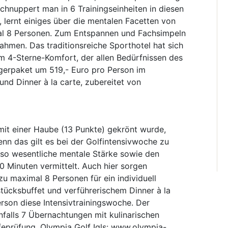
chnuppert man in 6 Trainingseinheiten in diesen
, lernt einiges über die mentalen Facetten von
mal 8 Personen. Zum Entspannen und Fachsimpeln
ahmen. Das traditionsreiche Sporthotel hat sich
m 4-Sterne-Komfort, der allen Bedürfnissen des
gerpaket um 519,- Euro pro Person im
d Dinner à la carte, zubereitet von
 mit einer Haube (13 Punkte) gekrönt wurde,
denn das gilt es bei der Golfintensivwoche zu
n so wesentliche mentale Stärke sowie den
0 Minuten vermittelt. Auch hier sorgen
u maximal 8 Personen für ein individuell
ücksbuffet und verführerischem Dinner à la
erson diese Intensivtrainingswoche. Der
nfalls 7 Übernachtungen mit kulinarischen
ifeprüfung. Olympia Golf Igls: www.olympia-